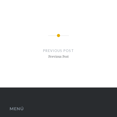
Post
navigation
PREVIOUS POST
Previous Post
MENÚ