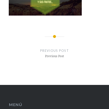
Post
navigation
PREVIOUS POST
Previous Post
MENÚ